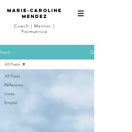
Marie-Caroline
Mendez
Coach | Mentor |
Formatrice
Feed
All Posts
All Posts
Réflexions
Livres
Emploi