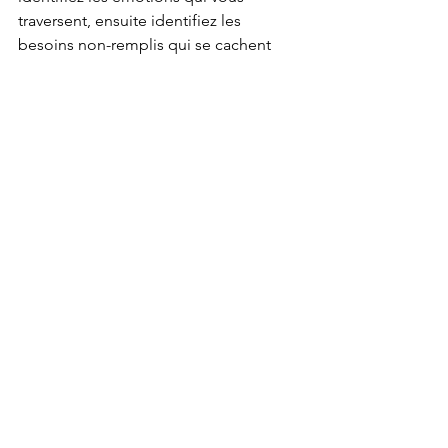
traversent, ensuite identifiez les 
besoins non-remplis qui se cachent 
derrière et ensuite posez-vous la 
question : « Qu’est ce que j’ai envie de 
faire, moi, en sachant ça ? ». Vous-vous 
rendrez vite compte que vous avez une 
myriade d’informateurs à votre 
disposition, comme un petit « FBI » 
intérieur rien qu’à vous, toujours prêt à 
vous renseigner ! 
Réflexions