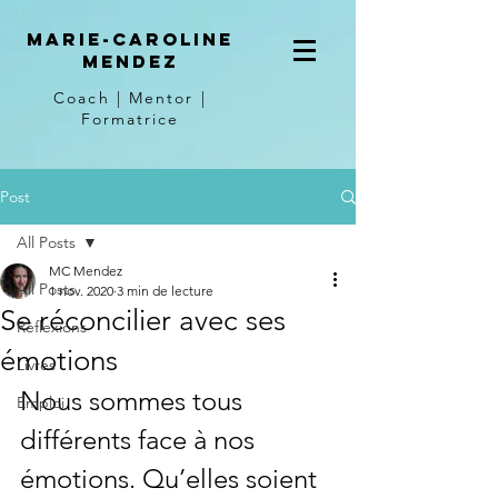
Marie-Caroline
Mendez
Coach | Mentor |
Formatrice
Post
All Posts
MC Mendez
All Posts
1 nov. 2020
3 min de lecture
Se réconcilier avec ses
Réflexions
émotions
Livres
Nous sommes tous 
Emploi
différents face à nos 
émotions. Qu’elles soient 